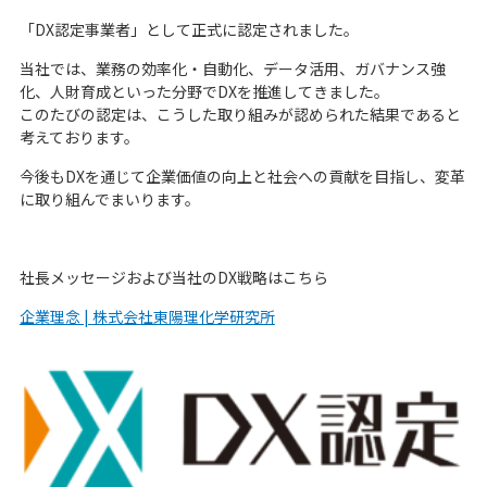
ステンレス酸洗い
お知らせ
人事メッセージ
「
コンプライアンス
DX
認定事業者」として正式に認定されました。
チタン表面処理
テクノロジー
マネジメントフロー
コラム
その他の金属
当社では、業務の効率化・自動化、データ活用、ガバナンス強
先輩紹介
事業所紹介
化、人財育成といった分野で
DX
を推進してきました。
設計／試作
このたびの認定は、こうした取り組みが認められた結果であると
職場紹介
お問い合わせ
数字で見る
東陽理化学研究所
プレス
考えております。
採用FAQ
グループ会社
機械加工
今後も
DX
を通じて企業価値の向上と社会への貢献を目指し、変革
新卒採用データ
プライバシーポリシー
会社案内ダウンロード
組立
に取り組んでまいります。
新卒エントリー
日軽金グループの重要課題
品質管理
中途採用
日軽金グループさらっとまるわかり
板金加工
中途採用データ
「チーム日軽金」で新たな価値創造を
社長メッセージおよび当社の
バーチャル工場見学
DX
戦略はこちら
中途エントリー
企業理念 |
株式会社東陽理化学研究所