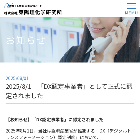
株式会社
お知らせ
JP
EN
製品情報
2025/08/01
2025/8/1 「DX認定事業者」として正式に認
製品情報トップ
技術・設備情報
定されました
金属筐体
技術・設備情報トップ
各種容器類
会社概要
表面処理加工
板金加工製品
【お知らせ】「
DX
認定事業者」に認定されました
会社概要トップ
アルマイト処理
表面処理加工（製品）
採用情報
2025年
8
月
1
日、当社は経済産業省が推進する「
DX
（デジタルト
企業理念
ステンレス表面処理
表面処理加工（建物）
ランスフォーメーション）認定制度」において、
採用情報トップ
会社概要