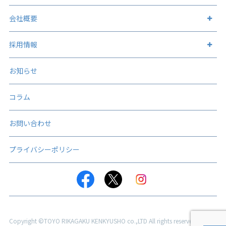
金属筐体
技術・設備情報トップ
会社概要
各種容器類
表面処理加工
会社概要トップ
採用情報
板金加工製品
アルマイト処理
企業理念
表面処理加工（製品）
人事メッセージ
お知らせ
ステンレス表面処理
会社概要
表面処理加工（建物）
テクノロジー
ステンレス酸洗い
コラム
コンプライアンス
先輩紹介
チタン表面処理
マネジメントフロー
お問い合わせ
職場紹介
その他の金属
事業所紹介
採用FAQ
プライバシーポリシー
設計／試作
数字で見る
東陽理化学研究所
新卒採用データ
プレス
グループ会社
新卒エントリー
機械加工
会社案内ダウンロード
中途採用
組立
日軽金グループの重要課題
中途採用データ
Copyright ©TOYO RIKAGAKU KENKYUSHO co.,LTD All rights reserved.
品質管理