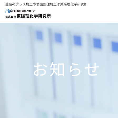
株式会社 
金属筐体
採用情報
表面処理加
会社概要
お知らせ
表面処理加工（製品）
先輩紹介
ステンレス表面処理
ア
事業所紹介
中途採用について
チタン表面処理
そ
数字で見る