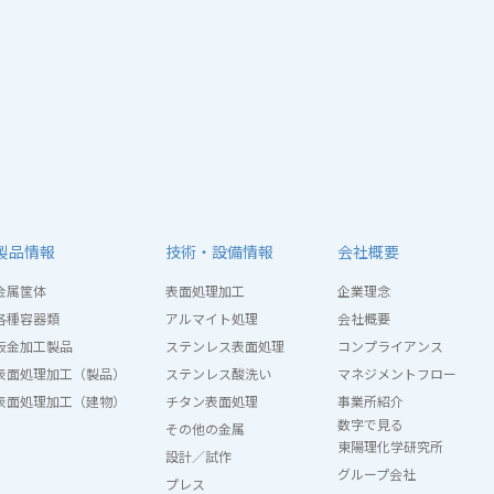
製品情報
技術・設備情報
会社概要
金属筐体
表面処理加工
企業理念
各種容器類
アルマイト処理
会社概要
板金加工製品
ステンレス表面処理
コンプライアンス
表面処理加工（製品）
ステンレス酸洗い
マネジメントフロー
表面処理加工（建物）
チタン表面処理
事業所紹介
数字で見る
その他の金属
東陽理化学研究所
設計／試作
グループ会社
プレス