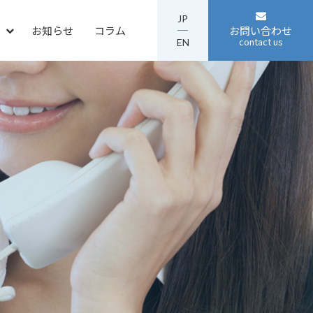
JP
お知らせ
コラム
お問い合わせ
EN
コンプライアンス
板金加工製品
テクノロジー
マネジメントフロー
採用FAQ
会社案内ダウンロード
中途エントリー
途採用データ