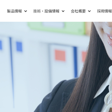
東陽理化学研究所
製品情報
技術・設備情報
会社概要
採用情報
各種容器類
人事メッセージ
企業理念
工
バーチャル工場見学
ISO14001/ISO9001
表面処理加工（建物）
職場紹介
ルマイト処理
ステンレス酸洗い
グループ会社
新卒エントリー
の他の金属
新卒採用データ
中