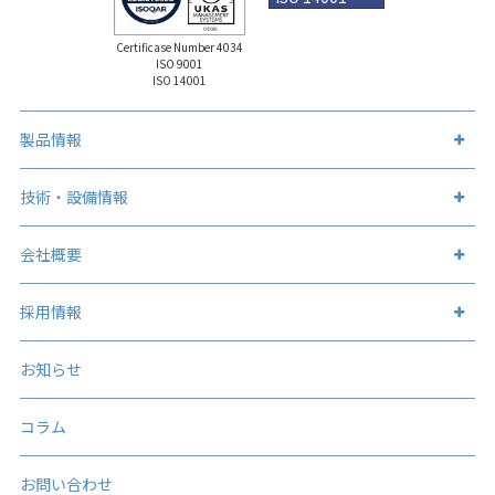
Certificase Number 4034
ISO 9001
ISO 14001
製品情報
製品情報トップ
技術・設備情報
金属筐体
技術・設備情報トップ
会社概要
各種容器類
表面処理加工
会社概要トップ
採用情報
板金加工製品
アルマイト処理
企業理念
表面処理加工（製品）
人事メッセージ
お知らせ
ステンレス表面処理
会社概要
表面処理加工（建物）
テクノロジー
ステンレス酸洗い
コラム
コンプライアンス
先輩紹介
チタン表面処理
マネジメントフロー
お問い合わせ
職場紹介