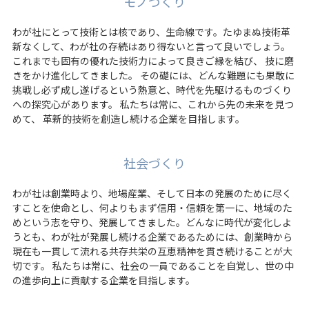
モノづくり
ステンレス酸洗い
お知らせ
人事メッセージ
コンプライアンス
チタン表面処理
わが社にとって技術とは核であり、生命線です。たゆまぬ技術革
テクノロジー
マネジメントフロー
コラム
その他の金属
新なくして、わが社の存続はあり得ないと言って良いでしょう。
先輩紹介
事業所紹介
設計／試作
これまでも固有の優れた技術力によって良きご縁を結び、 技に磨
職場紹介
きをかけ進化してきました。 その礎には、どんな難題にも果敢に
お問い合わせ
数字で見る
東陽理化学研究所
プレス
挑戦し必ず成し遂げるという熱意と、時代を先駆けるものづくり
採用FAQ
グループ会社
機械加工
への探究心があります。 私たちは常に、これから先の未来を見つ
新卒採用データ
プライバシーポリシー
会社案内ダウンロード
組立
めて、 革新的技術を創造し続ける企業を目指します。
新卒エントリー
日軽金グループの重要課題
品質管理
中途採用
日軽金グループさらっとまるわかり
板金加工
社会づくり
中途採用データ
「チーム日軽金」で新たな価値創造を
バーチャル工場見学
中途エントリー
わが社は創業時より、地場産業、そして日本の発展のために尽く
すことを使命とし、何よりもまず信用・信頼を第一に、地域のた
めという志を守り、発展してきました。どんなに時代が変化しよ
うとも、わが社が発展し続ける企業であるためには、創業時から
現在も一貫して流れる共存共栄の互恵精神を貫き続けることが大
切です。 私たちは常に、社会の一員であることを自覚し、世の中
の進歩向上に貢献する企業を目指します。