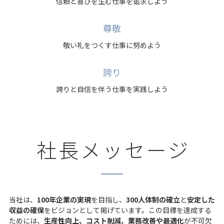
信頼と喜びを生む仕事を追求しよう
尊敬
敬い礼をつくす仕事に努めよう
誇り
誇りと自信を伴う仕事を実践しよう
社長メッセージ
当社は、
100年企業の実現
を目指し、
300人体制の確立
と
安定した
収益の確保
をビジョンとして掲げています。この目標を達成する
ためには、
生産性向上、コスト削減、業務改善や最適化
が不可欠