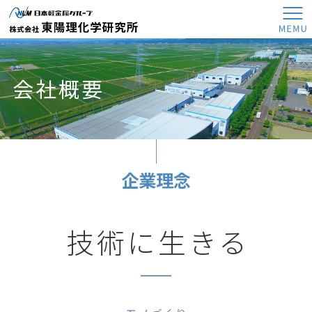
株式会社
会社概要
JP
EN
製品情報
企業理念
製品情報トップ
技術・設備情報
金属筐体
技術に生きる
技術・設備情報トップ
各種容器類
会社概要
表面処理加工
板金加工製品
会社概要トップ
アルマイト処理
表面処理加工（製品）
採用情報
企業理念
ステンレス表面処理
表面処理加工（建物）
採用情報トップ
会社概要