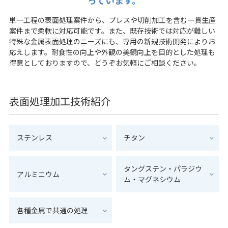
っています。
ステンレス酸洗い
お知らせ
人事メッセージ
コンプライアンス
チタン表面処理
単一工程の表面処理案件から、プレスや切削加工を含む一貫生産
テクノロジー
マネジメントフロー
コラム
その他の金属
案件まで柔軟に対応可能です。また、既存技術では対応が難しい
先輩紹介
特殊な金属表面処理のニーズにも、専用の新規技術開発によりお
事業所紹介
設計／試作
応えします。耐食性の向上や外観の美観向上を目的とした処理も
職場紹介
お問い合わせ
数字で見る
東陽理化学研究所
プレス
得意としておりますので、どうぞお気軽にご相談ください。
採用FAQ
グループ会社
機械加工
新卒採用データ
プライバシーポリシー
会社案内ダウンロード
組立
新卒エントリー
表面処理加工技術紹介
日軽金グループの重要課題
品質管理
中途採用
日軽金グループさらっとまるわかり
板金加工
中途採用データ
「チーム日軽金」で新たな価値創造を
バーチャル工場見学
ステンレス
チタン
中途エントリー
タングステン・パラジウ
アルミニウム
ム・マグネシウム
各種金属で共通の処理