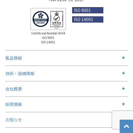
ISO 9001
ISO 14001
Certificase Number 4034
ISO 9001
ISO 14001
製品情報
製品情報トップ
技術・設備情報
金属筐体
技術・設備情報トップ
会社概要
各種容器類
表面処理加工
会社概要トップ
採用情報
板金加工製品
アルマイト処理
企業理念
表面処理加工（製品）
人事メッセージ
お知らせ
ステンレス表面処理
会社概要
表面処理加工（建物）
テクノロジー
ステンレス酸洗い