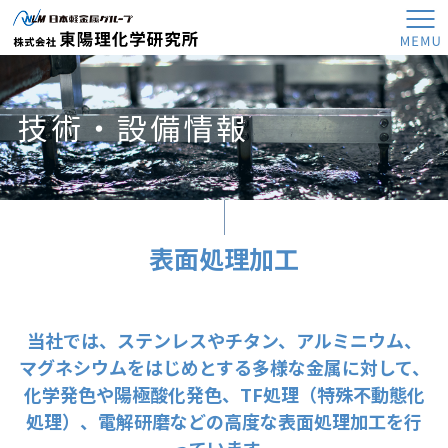
株式会社
技術・設備情報
JP
EN
製品情報
表面処理加工
製品情報トップ
技術・設備情報
金属筐体
当社では、ステンレスやチタン、アルミニウム、
技術・設備情報トップ
各種容器類
会社概要
マグネシウムをはじめとする多様な金属に対して、
表面処理加工
板金加工製品
化学発色や陽極酸化発色、TF処理（特殊不動態化
会社概要トップ
アルマイト処理
表面処理加工（製品）
採用情報
処理）、電解研磨などの高度な表面処理加工を行
企業理念
ステンレス表面処理
表面処理加工（建物）
採用情報トップ
会社概要